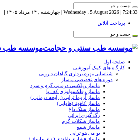
7:24:34
| Wednesday , 5 August 2026 | چهارشنبه , ۱۴ مرداد ۱۴۰۵ |
پرداخت آنلاین
موسسه طب سنت
صفحه اول
کارگاه های کمک آموزشی
شناسایی،بهره برداری گیاهان دارویی
دوره های تخصصی ماساژ
ماساژ ریلکسی درمانی گرم و سرد
ماساژ رفلکسولوژی کف پا
ماساژ آروما تراپی ( رایحه درمانی )
ماساژ کاهونا (هاوایی)
ماساژ سنگ داغ
رگ گیری ایرانی
ماساژ شکلات گرم
ماساژ شمع
یو می هو تراپی
ماساژ فشاری تایلندی ( تای ماساژ )