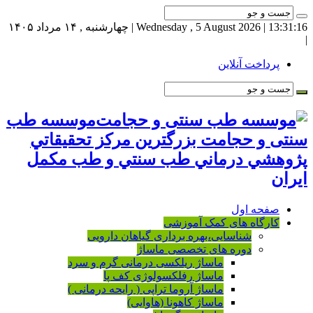
13:31:17
| Wednesday , 5 August 2026 | چهارشنبه , ۱۴ مرداد ۱۴۰۵
|
پرداخت آنلاین
موسسه طب
سنتی و حجامت بزرگترين مركز تحقيقاتي
پژوهشي درماني طب سنتي و طب مكمل
ايران
صفحه اول
کارگاه های کمک آموزشی
شناسایی،بهره برداری گیاهان دارویی
دوره های تخصصی ماساژ
ماساژ ریلکسی درمانی گرم و سرد
ماساژ رفلکسولوژی کف پا
ماساژ آروما تراپی ( رایحه درمانی )
ماساژ کاهونا (هاوایی)