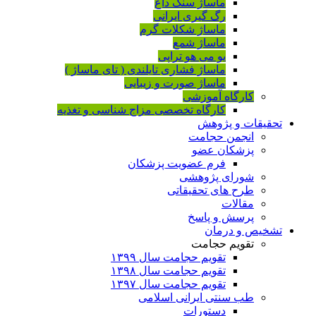
ماساژ سنگ داغ
رگ گیری ایرانی
ماساژ شکلات گرم
ماساژ شمع
یو می هو تراپی
ماساژ فشاری تایلندی ( تای ماساژ )
ماساژ صورت و زیبایی
کارگاه آموزشی
کارگاه تخصصی مزاج شناسی و تغذیه
تحقیقات و پژوهش
انجمن حجامت
پزشکان عضو
فرم عضویت پزشکان
شورای پژوهشی
طرح های تحقیقاتی
مقالات
پرسش و پاسخ
تشخیص و درمان
تقویم حجامت
تقویم حجامت سال ۱۳۹۹
تقویم حجامت سال ۱۳۹۸
تقویم حجامت سال ۱۳۹۷
طب سنتی ایرانی اسلامی
دستورات