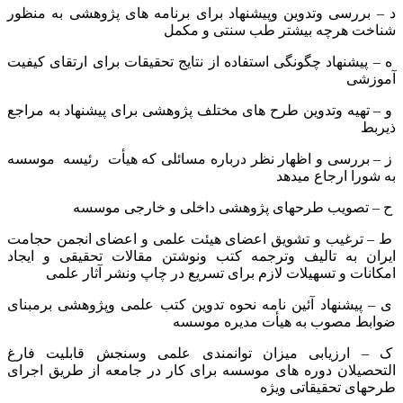
د – بررسی وتدوین وپیشنهاد برای برنامه های پژوهشی به منظور
شناخت هرچه بیشتر طب سنتی و مکمل
ه – پیشنهاد چگونگی استفاده از نتایج تحقیقات برای ارتقای کیفیت
آموزشی
و – تهیه وتدوین طرح های مختلف پژوهشی برای پیشنهاد به مراجع
ذیربط
ز – بررسی و اظهار نظر درباره مسائلی که هیأت رئیسه موسسه
به شورا ارجاع میدهد
ح – تصویب طرحهای پژوهشی داخلی و خارجی موسسه
ط – ترغیب و تشویق اعضای هیئت علمی و اعضای انجمن حجامت
ایران به تالیف وترجمه کتب ونوشتن مقالات تحقیقی و ایجاد
امکانات و تسهیلات لازم برای تسریع در چاپ ونشر آثار علمی
ی – پیشنهاد آئین نامه نحوه تدوین کتب علمی وپژوهشی برمبنای
ضوابط مصوب به هیأت مدیره موسسه
ک – ارزیابی میزان توانمندی علمی وسنجش قابلیت فارغ
التحصیلان دوره های موسسه برای کار در جامعه از طریق اجرای
طرحهای تحقیقاتی ویژه