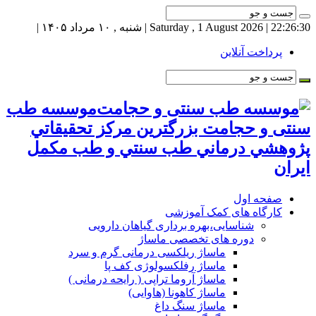
22:26:31
| Saturday , 1 August 2026 | شنبه , ۱۰ مرداد ۱۴۰۵ |
پرداخت آنلاین
موسسه طب
سنتی و حجامت بزرگترين مركز تحقيقاتي
پژوهشي درماني طب سنتي و طب مكمل
ايران
صفحه اول
کارگاه های کمک آموزشی
شناسایی،بهره برداری گیاهان دارویی
دوره های تخصصی ماساژ
ماساژ ریلکسی درمانی گرم و سرد
ماساژ رفلکسولوژی کف پا
ماساژ آروما تراپی ( رایحه درمانی )
ماساژ کاهونا (هاوایی)
ماساژ سنگ داغ