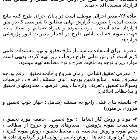
قرارداد منعقده اقدام نماید.
ماده ۲۶-
مدیر اجرائی موظف است در پایان اجرای طرح کلیه نتایج
بدست آمده را بصورت گزارش نهایی مطابق با شرایطی که در متن
قرارداد آمده است ، مرتب نموده و همراه ضمایم و اسناد مثبته
جهت تسویه حساب پایانی طرح در اختیار مدیریت امور پژوهشی
قراردهد.
تبصره : برای استفاده مناسب از نتایج تحقیق و تهیه مستندات علمی
لازم است گزارش نهائی طرح درقالب زیر تهیه گردد. بدیهی است
موارد زیر با توجه به ماهیت طرح و نوع مطالعه تهیه میشود:
۱- معرفی تحقیق (شامل : زمان شروع و خاتمه تحقیق ، رقم بودجه
مصرف شده ، منابع تامین بودجه ، بیان مسئله ، اهداف ، فرضیات
وسوالات تحقیق ، تعریف واژه ها ، پیش فرضها ، محدودیتهای تحقیق
و ملاحظات اخلاقی)
۲- دانسته های قبلی راجع به مسئله (شامل : چهار چوب تحقیق و
مروری بر متون)
۳- مواد و روش کار (شامل : نوع تحقیق ، جامعه مورد تحقیق ،
مشخصات نمونه پژوهش ، معیارهای ورود و خروج از مطالعه ،
حجم نمونه و روش محاسبه آن ، محیط تحقیق ، روش نمونه گیری ،
روش گردآوری داده ها ، روش پایایی و روائی ابزار گردآوری داده ها