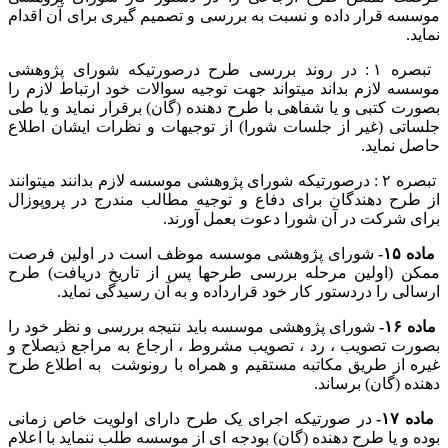
موسسه قرار داده و نسبت به بررسی و تصمیم گیری برای آن اقدام
نماید.
تبصره ۱ : در روند بررسی طرح درصورتیکه شورای پژوهشی
موسسه لازم بداند میتواند جهت توجیه سوالات خود ارتباط لازم را
بصورت کتبی و یا شفاهی با طرح دهنده (گان) برقرار نماید و یا طی
جلساتی (غیر از جلسات شورا) از توجیهات و نظرات ایشان اطلاع
حاصل نماید.
تبصره ۲ : درصورتیکه شورای پژوهشی موسسه لازم بدانند میتوانند
از طرح دهندگان برای دفاع و توجیه مطالب مندرج در پروپوزال
برای شرکت در آن شورا دعوت بعمل آورند.
ماده ۱۵-
شورای پژوهشی موسسه موظف است در اولین فرصت
ممکن (اولین مرحله بررسی طرحها پس از تاریخ دریافت) طرح
ارسالی را دردستور کار خود قرارداده و به آن رسیدگی نماید.
ماده ۱۶-
شورای پژوهشی موسسه باید نتیجه بررسی و نظر خود را
بصورت تصویب ، رد ، تصویب مشروط ، ارجاع به مراجع ذیصلاح و
غیره از طریق مکاتبه مستقیم و همراه با رونوشت به اطلاع طرح
دهنده (گان) برساند.
ماده ۱۷-
در صورتیکه اجرای یک طرح دارای اولویت خاص زمانی
بوده و یا طرح دهنده (گان) بودجه ای از موسسه طلب ننماید با اعلام