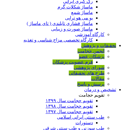
رگ گیری ایرانی
ماساژ شکلات گرم
ماساژ شمع
یو می هو تراپی
ماساژ فشاری تایلندی ( تای ماساژ )
ماساژ صورت و زیبایی
کارگاه آموزشی
کارگاه تخصصی مزاج شناسی و تغذیه
تحقیقات و پژوهش
انجمن حجامت
پزشکان عضو
فرم عضویت پزشکان
شورای پژوهشی
طرح های تحقیقاتی
مقالات
پرسش و پاسخ
تشخیص و درمان
تقویم حجامت
تقویم حجامت سال ۱۳۹۹
تقویم حجامت سال ۱۳۹۸
تقویم حجامت سال ۱۳۹۷
طب سنتی ایرانی اسلامی
دستورات
طب سوزنی و طب سنتی شرقی