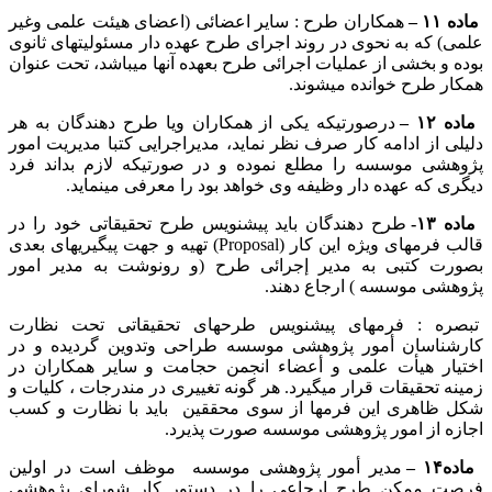
ماده ۱۱ –
همکاران طرح : سایر اعضائی (اعضای هیئت علمی وغیر
علمی) که به نحوی در روند اجرای طرح عهده دار مسئولیتهای ثانوی
بوده و بخشی از عملیات اجرائی طرح بعهده آنها میباشد، تحت عنوان
همکار طرح خوانده میشوند.
ماده ۱۲ –
درصورتیکه یکی از همکاران ویا طرح دهندگان به هر
دلیلی از ادامه کار صرف نظر نماید، مدیراجرایی کتبا مدیریت امور
پژوهشی موسسه را مطلع نموده و در صورتیکه لازم بداند فرد
دیگری که عهده دار وظیفه وی خواهد بود را معرفی مینماید.
ماده ۱۳-
طرح دهندگان باید پیشنویس طرح تحقیقاتی خود را در
قالب فرمهای ویژه این کار (Proposal) تهیه و جهت پیگیریهای بعدی
بصورت کتبی به مدیر إجرائی طرح (و رونوشت به مدیر امور
پژوهشی موسسه ) ارجاع دهند.
تبصره : فرمهای پیشنویس طرحهای تحقیقاتی تحت نظارت
کارشناسان أمور پژوهشی موسسه طراحی وتدوین گردیده و در
اختیار هیأت علمی و أعضاء انجمن حجامت و سایر همکاران در
زمینه تحقیقات قرار میگیرد. هر گونه تغییری در مندرجات ، کلیات و
شکل ظاهری این فرمها از سوی محققین باید با نظارت و کسب
اجازه از امور پژوهشی موسسه صورت پذیرد.
ماده۱۴ –
مدیر أمور پژوهشی موسسه موظف است در اولین
فرصت ممکن طرح ارجاعی را در دستور کار شورای پژوهشی