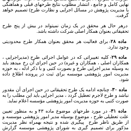
نهایی کامل و جامع ، انتشار مطلوب نتایج طرحهای قبلی و هماهنگی
با مدیریت پژوهش در مسائل اجرایی و نظارت طرح) تصمیم خواهد
گرفت.
درهر حال هر محقق در یک زمان نمیتواند در بیش از پنج طرح
تحقیقاتی بعنوان همکار اصلی شرکت داشته باشد.
ماده ۲۸-
برای فعالیت هر محقق بعنوان همکار طرح محدودیتی
وجود ندارد.
ماده ۲۹-
کلیه تغییراتی که در عوامل اجرائی طرح (مدیراجرایی ،
همکاران اصلی ، همکاران و غیره) در حین اجرای آن رخ میدهد باید
به وسیله مدیر اجرایی طرح و بصورت کتبی و با ذکر ادله ، به حوزه
مدیریت امور پژوهشی موسسه برای ثبت در پرونده اطلاع داده
شود.
ماده ۳۰-
چنانچه ادامه یک طرح تحقیقاتی در حین اجرای آن مقدور
نباشد و طرح لاجرم تعطیل گردد ، مدیر اجرایی باید این مطلب را به
صورت کتبی به حوزه مدیریت امور پژوهشی مؤسسه اعلام نماید.
ماده ۳۱-
در مورد طرحهای موضوع ماده ۴٣ و به منظور تعیین
علت تعطیلی طرح ، موضوع بوسیله مدیر امور پژوهشی موسسه و
از طریق ناظر طرح پیگیری شده و نتیجه بهمراه نظر مدیریت
مذکور برای تصمیم گیری به شورای پژوهشی موسسه گزارش