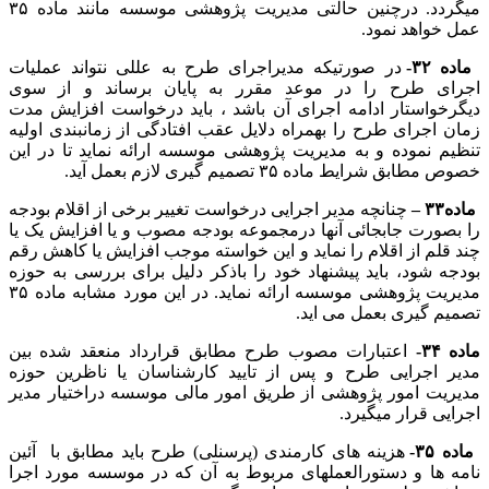
میگردد. درچنین حالتی مدیریت پژوهشی موسسه مانند ماده ۳۵
عمل خواهد نمود.
ماده ۳۲-
در صورتیکه مدیراجرای طرح به عللی نتواند عملیات
اجرای طرح را در موعد مقرر به پایان برساند و از سوی
دیگرخواستار ادامه اجرای آن باشد ، باید درخواست افزایش مدت
زمان اجرای طرح را بهمراه دلایل عقب افتادگی از زمانبندی اولیه
تنظیم نموده و به مدیریت پژوهشی موسسه ارائه نماید تا در این
خصوص مطابق شرایط ماده ۳۵ تصمیم گیری لازم بعمل آید.
ماده۳۳ –
چنانچه مدیر اجرایی درخواست تغییر برخی از اقلام بودجه
را بصورت جابجائی آنها درمجموعه بودجه مصوب و یا افزایش یک یا
چند قلم از اقلام را نماید و این خواسته موجب افزایش یا کاهش رقم
بودجه شود، باید پیشنهاد خود را باذکر دلیل برای بررسی به حوزه
مدیریت پژوهشی موسسه ارائه نماید. در این مورد مشابه ماده ۳۵
تصمیم گیری بعمل می اید.
ماده ۳۴-
اعتبارات مصوب طرح مطابق قرارداد منعقد شده بین
مدیر اجرایی طرح و پس از تایید کارشناسان یا ناظرین حوزه
مدیریت امور پژوهشی از طریق امور مالی موسسه دراختیار مدیر
اجرایی قرار میگیرد.
ماده ۳۵-
هزینه های کارمندی (پرسنلی) طرح باید مطابق با آئین
نامه ها و دستورالعملهای مربوط به آن که در موسسه مورد اجرا