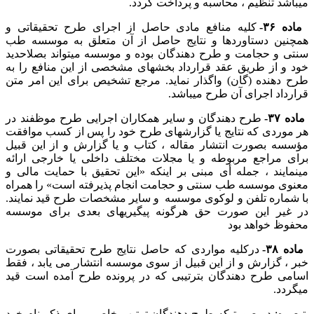
میباشد تنظیم ، محاسبه و پرداخت گردد.
ماده ۳۶-
کلیه منافع مادی حاصل از اجرای طرح تحقیقاتی و
همچنین دستاوردها و نتایج حاصل از آن متعلق به موسسه طب
سنتی و حجامت و طرح دهندگان بوده و موسسه میتواند بصلاحدید
خود و از طریق عقد قرارداد بخشهای مشخصی از این منافع را به
طرح دهنده (گان) واگذار نماید. مرجع تشخیص برای این امر متن
قرارداد اجرای آن طرح میباشد.
ماده ۳۷-
طرح دهندگان و سایر همکاران اجرایی طرح موظفند در
هر موردی که نتایج یا گزارشهای طرح خود را پس از کسب موافقت
مؤسسه بصورت انتشار مقاله ، کتاب و یا گزارش و از این قبیل
برای مراجع مربوطه و یا مجلات مختلف داخلی یا خارجی ارائه
مینمایند ، جمله أی مبنی بر اینکه «این تحقیق با حمایت مالی و
معنوی موسسه طب سنتی و حجامت انجام پذیرفته است» را همراه
با شماره تلفن و لوکوی موسسه و سایر مشخصات طرح قید نمایند.
در غیر این صورت حق هرگونه پیگیریهای بعدی برای موسسه
محفوظ خواهد بود
ماده ۳۸-
درکلیه مواردی که حاصل نتایج طرح تحقیقاتی بصورت
خبر ، گزارش و از این قبیل از سوی موسسه انتشار می یابد ، فقط
اسامی طرح دهندگان بترتیبی که در پرونده طرح آمده است قید
میگردد.
تبصره: در صورتیکه طرح دهندگان ترتیب خاصی برای ذکر نام خود