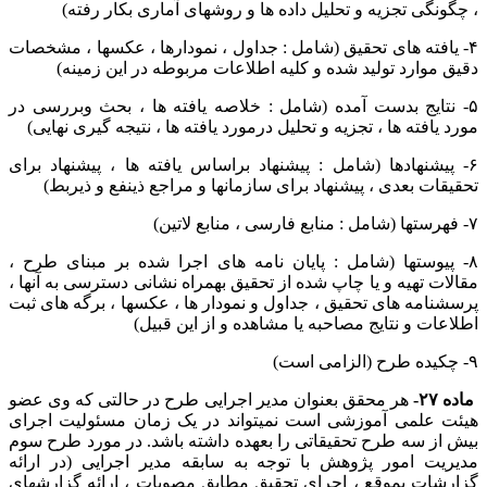
، چگونگی تجزیه و تحلیل داده ها و روشهای آماری بکار رفته)
۴- یافته های تحقیق (شامل : جداول ، نمودارها ، عکسها ، مشخصات
دقیق موارد تولید شده و کلیه اطلاعات مربوطه در این زمینه)
۵- نتایج بدست آمده (شامل : خلاصه یافته ها ، بحث وبررسی در
مورد یافته ها ، تجزیه و تحلیل درمورد یافته ها ، نتیجه گیری نهایی)
۶- پیشنهادها (شامل : پیشنهاد براساس یافته ها ، پیشنهاد برای
تحقیقات بعدی ، پیشنهاد برای سازمانها و مراجع ذینفع و ذیربط)
۷- فهرستها (شامل : منابع فارسی ، منابع لاتین)
۸- پیوستها (شامل : پایان نامه های اجرا شده بر مبنای طرح ،
مقالات تهیه و یا چاپ شده از تحقیق بهمراه نشانی دسترسی به آنها ،
پرسشنامه های تحقیق ، جداول و نمودار ها ، عکسها ، برگه های ثبت
اطلاعات و نتایج مصاحبه یا مشاهده و از این قبیل)
۹- چکیده طرح (الزامی است)
ماده ۲۷-
هر محقق بعنوان مدیر اجرایی طرح در حالتی که وی عضو
هیئت علمی آموزشی است نمیتواند در یک زمان مسئولیت اجرای
بیش از سه طرح تحقیقاتی را بعهده داشته باشد. در مورد طرح سوم
مدیریت امور پژوهش با توجه به سابقه مدیر اجرایی (در ارائه
گزارشات بموقع ، اجرای تحقیق مطابق مصوبات ، ارائه گزارشهای