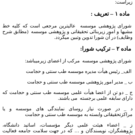
زیراست:
ماده ۱ – تعریف :
شورای پژوهشی موسسه عالیترین مرجعی است که کلیه خط
مشیها و امور زیربنائی تحقیقاتی و پژوهشی موسسه (مطابق شرح
وظایف) در آن شورا تدوین وتبین میگردد.
ماده ۲
–
ترکیب شورا:
شورای پژوهشی موسسه مرکب از اعضای زیرمیباشد:
الف_ رئیس هیأت مدیره موسسه طب سنتی و حجامت
ب _ مدیر امور پژوهشی موسسه طب سنتی و حجامت
ج _ دو تن از اعضا هیأت علمی موسسه طب سنتی و حجامت که
دارای سابقه علمی برجسته می باشند.
د _ در صورت نیاز روسای نمایندگی های موسسه و یا
مراکزتحقیقاتی وابسته به موسسه طب سنتی و حجامت
ز _ اعضاء هیئت علمی دیگر مؤسسات، اساتید دانشگاه،
پژوهشگران، نویسندگان و … که در جهت سلامت جامعه فعالیت