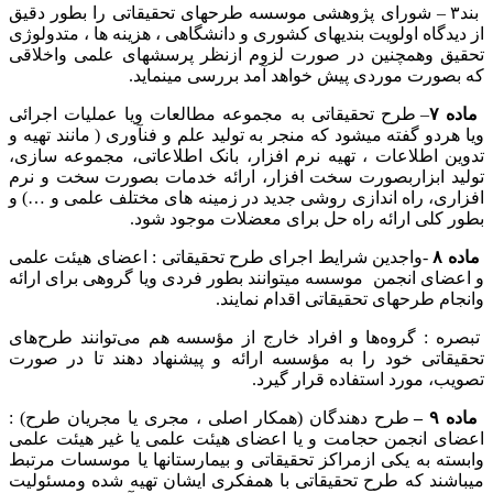
بند۳ – شورای پژوهشی موسسه طرحهای تحقیقاتی را بطور دقیق
از دیدگاه اولویت بندیهای کشوری و دانشگاهی ، هزینه ها ، متدولوژی
تحقیق وهمچنین در صورت لزوم ازنظر پرسشهای علمی واخلاقی
که بصورت موردی پیش خواهد آمد بررسی مینماید.
ماده ٧
– طرح تحقیقاتی به مجموعه مطالعات ویا عملیات اجرائی
ویا هردو گفته میشود که منجر به تولید علم و فنآوری ( مانند تهیه و
تدوین اطلاعات ، تهیه نرم افزار، بانک اطلاعاتی، مجموعه سازی،
تولید ابزاربصورت سخت افزار، ارائه خدمات بصورت سخت و نرم
افزاری، راه اندازی روشی جدید در زمینه های مختلف علمی و …) و
بطور کلی ارائه راه حل برای معضلات موجود شود.
ماده ۸
-واجدین شرایط اجرای طرح تحقیقاتی : اعضای هیئت علمی
و اعضای انجمن موسسه میتوانند بطور فردی ویا گروهی برای ارائه
وانجام طرحهای تحقیقاتی اقدام نمایند.
تبصره : گروه‌ها و افراد خارج از مؤسسه هم می‌توانند طرح‌های
تحقیقاتی خود را به مؤسسه ارائه و پیشنهاد دهند تا در صورت
تصویب، مورد استفاده قرار گیرد.
ماده ۹
–
طرح دهندگان (همکار اصلی ، مجری یا مجریان طرح) :
اعضاى انجمن حجامت و یا اعضای هیئت علمی یا غیر هیئت علمی
وابسته به یکی ازمراکز تحقیقاتی و بیمارستانها یا موسسات مرتبط
میباشند که طرح تحقیقاتی با همفکری ایشان تهیه شده ومسئولیت