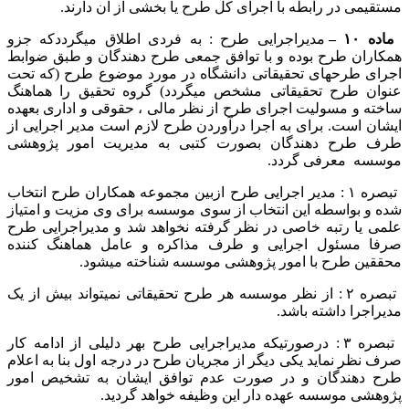
مستقیمی در رابطه با اجرای کل طرح یا بخشی از آن دارند.
ماده ۱۰ –
مدیراجرایی طرح : به فردی اطلاق میگرددکه جزو
همکاران طرح بوده و با توافق جمعی طرح دهندگان و طبق ضوابط
اجرای طرحهای تحقیقاتی دانشگاه در مورد موضوع طرح (که تحت
عنوان طرح تحقیقاتی مشخص میگردد) گروه تحقیق را هماهنگ
ساخته و مسولیت اجرای طرح از نظر مالی ، حقوقی و اداری بعهده
ایشان است. برای به اجرا درآوردن طرح لازم است مدیر اجرایی از
طرف طرح دهندگان بصورت کتبی به مدیریت امور پژوهشی
موسسه معرفی گردد.
تبصره ۱ : مدیر اجرایی طرح ازبین مجموعه همکاران طرح انتخاب
شده و بواسطه این انتخاب از سوی موسسه برای وی مزیت و امتیاز
علمی یا رتبه خاصی در نظر گرفته نخواهد شد و مدیراجرایی طرح
صرفا مسئول اجرایی و طرف مذاکره و عامل هماهنگ کننده
محققین طرح با امور پژوهشی موسسه شناخته میشود.
تبصره ۲ : از نظر موسسه هر طرح تحقیقاتی نمیتواند بیش از یک
مدیراجرا داشته باشد.
تبصره ۳ : درصورتیکه مدیراجرایی طرح بهر دلیلی از ادامه کار
صرف نظر نماید یکی دیگر از مجریان طرح در درجه اول بنا به اعلام
طرح دهندگان و در صورت عدم توافق ایشان به تشخیص امور
پژوهشی موسسه عهده دار این وظیفه خواهد گردید.