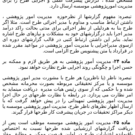
مشخص شده ، گزارش پیشرفت علمی و اجرایی طرح را برای
مدیریت امورپژوهشی موسسه ارسال دارد.
تبصره: مفهوم گزارشها از نظرحوزه مدیریت امور پژوهشی ،
داشتن ارتباط مناسب و مداوم با مدیر اجرائی طرح است. مثلا اگر
طرح بنا به هردلیلی از نظر اجرائی برای مدتی بحالت راکد درآمد
مدیر اجرا باید درگزارشهای خود به مشکلات و نیازهای طرح اشاره
نماید. بنابر این داشتن ارتباط کتبی در قالب گزارشهای دوره ای
ازسوی مدیراجرایی با مدیریت أمور پژوهشی در مواعید مقرر شده
در قرارداد یا متن پیشنویس طرح الزامی است.
ماده ۲۴-
مدیریت أمور پژوهشی به هر طریق لازم و ممکنه بر
حسن اجرا و چگونگی روند اجرایی طرح نظارت خواهد نمود.
تبصره: ناظر (یا ناظرین) هر طرح با مشورت مدیر امور پژوهشی
موسسه و یا مرکز تحقیقاتی مربوطه بصورت محرمانه مشخص
شده و با حکمی که از سوی رئیس هیات مدیره دریافت مینماید به
امر نظارت می پردازد. در رابطه با نظارت طرحهای در حال اجرا
مدیریت امور پژوهشی تمهیداتی را در پیش خواهد گرفت که با
ارسال اظهار نظرهای ناظر طرح، مدیریت امور پژوهشی موسسه یا
دیکر مراکز تحقیقات در جریان پیشرفت کار طرحها قرار گیرند.
ماده ۲۵-
مدیریت امور پژوهشی موسسه موظف است پس از
دریافت گزارشهای ارزشیابی شده طرحها نسبت به اختصاص
باقیمانده اعتبارات طرح در اولین فرصت ممکن و مطابق مفاد