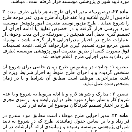
مورد تایید شورای پژوهشی موسسه قرار گرفته است ، میباشد.
ماده ۲۲-
درصورتیکه مدیر اجرای طرح به هر دلیلی ظرف مدت ۳
ماه پس از تاریخ ابلاغیه و یا عقد قرارداد طرح بدون عذر موجه طرح
را شروع ننماید ، طرح مزبور توسط مدیریت امور پژوهش موسسه
مورد بررسی قرار گرفته و در خصوص تعلیق یا ادامه اجرای آن
تصمیم گیری بعمل آمد. همچنین در صورتیکه در این مدت وجوهی از
اعتبارات طرح در اختیار مدیراجرایی قرار گرفته باشد ، بوسیله
همین مرجع مورد تصمیم گیری قرارخواهد گرفت. نتیجه تصمیمات
فوق بصورت کتبی از طریق مدیریت امور پژوهشی موسسه (طرف
قرارداد) به مدیر اجرایی طرح اعلام خواهد شد.
تبصره ۱ : چنانچه در پیشنویس طرح زمان خاصی برای شروع آن
مشخص گردیده و یا اجرای طرح منوط به احراز شرایط ویژه ای
باشد، مدیراجرایی موظف است مطابق آن شرایط و یا در زمان
مشخص شده عمل نماید.
تبصره ۲ : مدارک و شواهد لازم و یا ادله مربوط به شروع و یا عدم
شروع کار و سایر موارد مورد نظر در این رابطه باید از سوی مجری
طرح در اختیار تصمیم گیرندگان موضوع این ماده قرار گیرد.
ماده ۲۳-
مدیر اجرایی طرح موظف است مطابق مواد مندرج در
قرارداد و یا بر اساس جدول زمانبندی طرح که در شروع به تایید
شورای پژوهشی موسسه رسیده و زمانبندی ارائه گزارشات در آن