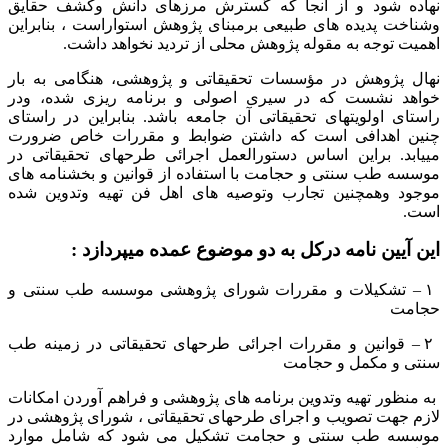
نهاده شود و از آنجا که گسترش مرزهای دانش وکشف حقایق
وشناخت پدیده های طبیعی برمبنای پژوهش استواراست ، بنابراین
اهمیت توجه به مقوله پژوهش محلی از تردید نخواهد داشت.
نهال پژوهش در مؤسسات تحقیقاتی و پژوهشی، هنگامی به بار
خواهد نشست که در سیری اصولی و برنامه ریزی شده، ودر
راستای اولویتهای تحقیقاتی آن جامعه باشد. بنابراین در راستای
چنین اهدافی است که داشتن ضوابط و مقررات خاص ضرورت
مییابد. براین اساس دستورالعمل اجرائی طرحهای تحقیقاتی در
موسسه طب سنتی و حجامت با استفاده از قوانین و بخشنامه های
موجود وهمچنین تجارب وتوصیه های اهل فن تهیه وتدوین شده
است.
این آیین نامه درکل به دو موضوع عمده میپردازد :
١ – تشکیلات و مقررات شورای پژوهشی موسسه طب سنتی و
حجامت
٢ – قوانین و مقررات اجرائی طرحهای تحقیقاتی در زمینه طب
سنتی و مکمل و حجامت
به منظور تهیه وتدوین برنامه های پژوهشی و فراهم آوردن امکانات
لازم جهت تصویب و اجرای طرحهای تحقیقاتی ، شورای پژوهشی در
موسسه طب سنتی و حجامت تشکیل می شود که شامل موارد