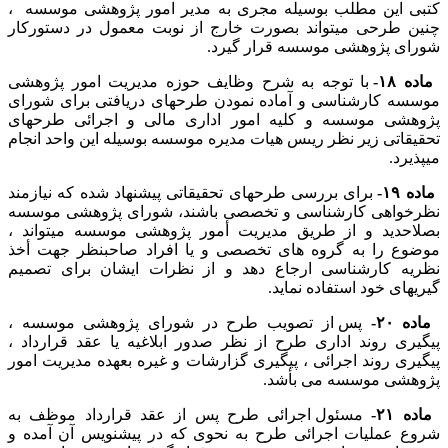
کتبی این مطلب بوسیله مجری به مدیر امور پژوهشی موسسه ،
چنین طرحی میتواند بصورت خارج از نوبت معمول در دستورکار
شورای پژوهشی موسسه قرار گیرد.
ماده ۱۸-
با توجه به شرح وظایف حوزه مدیریت امور پژوهشی
موسسه کارشناسی و آماده نمودن طرحهای دریافتی برای شورای
پژوهشی موسسه و کلیه امور اداری مالی و اجرائی طرحهای
تحقیقاتی زیر نظر ریىس هیات مدیره موسسه بوسیله این واحد انجام
میپذیرد.
ماده ۱۹-
برای بررسی طرحهای تحقیقاتی پیشنهاد شده که نیازمند
نظرخواهی کارشناسی و تخصصی باشند، شورای پژوهشی موسسه
بصلاحدید و از طریق مدیریت أمور پژوهشی موسسه میتواند ،
موضوع را به گروه های تخصصی و یا افراد صاحبنظر جهت أخذ
نظریه کارشناسی ارجاع دهد و از نظرات ایشان برای تصمیم
گیریهای خود استفاده نماید.
ماده ۲۰-
پس از تصویب طرح در شورای پژوهشی موسسه ،
پیگیری روند اداری طرح از نظر صدور ابلاغیه یا عقد قرارداد ،
پیگیری روند اجرائی ، پیگیری گزارشات و غیره بعهده مدیریت امور
پژوهشی موسسه می بأشد.
ماده ۲۱-
مسئول اجرائی طرح پس از عقد قرارداد موظف به
شروع عملیات اجرائی طرح به نحوی که در پیشنویس آن آمده و