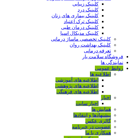
کلینیک زیبایی
کلینیک درد
کلینیک بیماری های زنان
کلینیک ترک اعتیاد
کلینیک درمان طبی
کلینیک مدیکال اسپا
کلینیک تخصصی ماساژ درمانی
کلینیک بهداشت روان
تعرفه درمانی
فروشگاه سلامت یار
نمایندگی ها
روابط عمومی
اطلاعیه ها
اطلاعیه های آموزشی
اطلاعیه های پژوهشی
اطلاعیه های فرهنگی
اخبار
اخبار سایت
همایش ها
پیشنهادها و انتقادها
گالری عکس
عضویت در خبرنامه
همکاری با ما