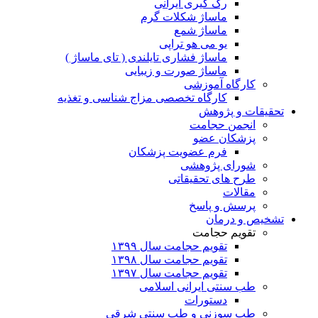
رگ گیری ایرانی
ماساژ شکلات گرم
ماساژ شمع
یو می هو تراپی
ماساژ فشاری تایلندی ( تای ماساژ )
ماساژ صورت و زیبایی
کارگاه آموزشی
کارگاه تخصصی مزاج شناسی و تغذیه
تحقیقات و پژوهش
انجمن حجامت
پزشکان عضو
فرم عضویت پزشکان
شورای پژوهشی
طرح های تحقیقاتی
مقالات
پرسش و پاسخ
تشخیص و درمان
تقویم حجامت
تقویم حجامت سال ۱۳۹۹
تقویم حجامت سال ۱۳۹۸
تقویم حجامت سال ۱۳۹۷
طب سنتی ایرانی اسلامی
دستورات
طب سوزنی و طب سنتی شرقی