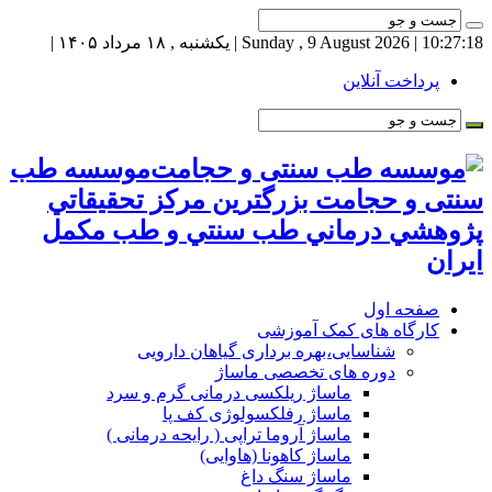
10:27:19
| Sunday , 9 August 2026 | یکشنبه , ۱۸ مرداد ۱۴۰۵ |
پرداخت آنلاین
موسسه طب
سنتی و حجامت بزرگترين مركز تحقيقاتي
پژوهشي درماني طب سنتي و طب مكمل
ايران
صفحه اول
کارگاه های کمک آموزشی
شناسایی،بهره برداری گیاهان دارویی
دوره های تخصصی ماساژ
ماساژ ریلکسی درمانی گرم و سرد
ماساژ رفلکسولوژی کف پا
ماساژ آروما تراپی ( رایحه درمانی )
ماساژ کاهونا (هاوایی)
ماساژ سنگ داغ