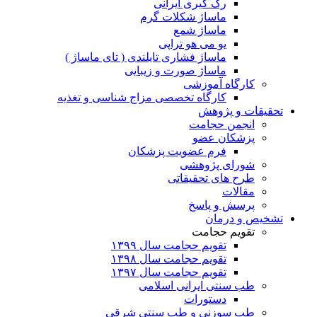
رگ گیری ایرانی
ماساژ شکلات گرم
ماساژ شمع
یو می هو تراپی
ماساژ فشاری تایلندی ( تای ماساژ )
ماساژ صورت و زیبایی
کارگاه آموزشی
کارگاه تخصصی مزاج شناسی و تغذیه
تحقیقات و پژوهش
انجمن حجامت
پزشکان عضو
فرم عضویت پزشکان
شورای پژوهشی
طرح های تحقیقاتی
مقالات
پرسش و پاسخ
تشخیص و درمان
تقویم حجامت
تقویم حجامت سال ۱۳۹۹
تقویم حجامت سال ۱۳۹۸
تقویم حجامت سال ۱۳۹۷
طب سنتی ایرانی اسلامی
دستورات
طب سوزنی و طب سنتی شرقی