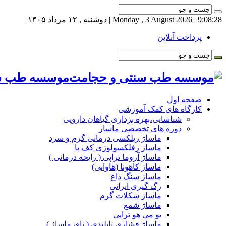
9:08:29
| Monday , 3 August 2026 | دوشنبه , ۱۲ مرداد ۱۴۰۵ |
پرداخت آنلاین
موسسه طب سنت
صفحه اول
کارگاه های کمک آموزشی
شناسایی،بهره برداری گیاهان دارویی
دوره های تخصصی ماساژ
ماساژ ریلکسی درمانی گرم و سرد
ماساژ رفلکسولوژی کف پا
ماساژ آروما تراپی ( رایحه درمانی )
ماساژ کاهونا (هاوایی)
ماساژ سنگ داغ
رگ گیری ایرانی
ماساژ شکلات گرم
ماساژ شمع
یو می هو تراپی
ماساژ فشاری تایلندی ( تای ماساژ )