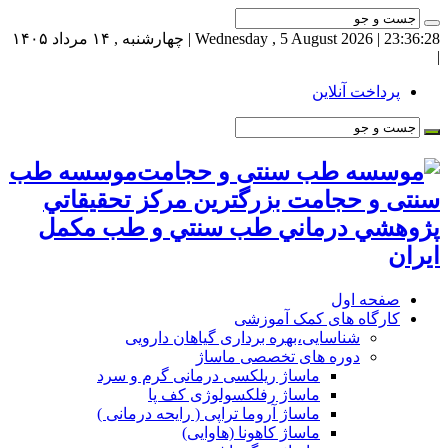
23:36:28
| Wednesday , 5 August 2026 | چهارشنبه , ۱۴ مرداد ۱۴۰۵
|
پرداخت آنلاین
موسسه طب
سنتی و حجامت بزرگترين مركز تحقيقاتي
پژوهشي درماني طب سنتي و طب مكمل
ايران
صفحه اول
کارگاه های کمک آموزشی
شناسایی،بهره برداری گیاهان دارویی
دوره های تخصصی ماساژ
ماساژ ریلکسی درمانی گرم و سرد
ماساژ رفلکسولوژی کف پا
ماساژ آروما تراپی ( رایحه درمانی )
ماساژ کاهونا (هاوایی)