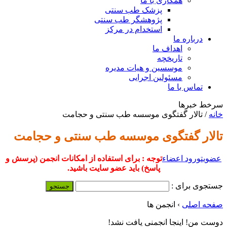
همکاری با ما
پزشک طب سنتی
پژوهشگر طب سنتی
استخدام در مرکز
درباره ما
اهداف ما
تاریخچه
موسسین و هیات مدیره
مسئولین اجرایی
تماس با ما
سرخط خبرها
خانه
/
تالار گفتگوی موسسه طب سنتی و حجامت
تالار گفتگوی موسسه طب سنتی و حجامت
عضویت
ورود اعضاء
توجه : برای استفاده از امکانات انجمن (پرسش و
پاسخ) باید عضو سایت باشید.
جستجوی برای :
صفحه اصلی
›
انجمن ها
دوست من! اینجا انجمنی یافت نشد!