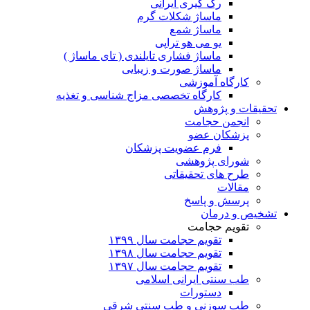
رگ گیری ایرانی
ماساژ شکلات گرم
ماساژ شمع
یو می هو تراپی
ماساژ فشاری تایلندی ( تای ماساژ )
ماساژ صورت و زیبایی
کارگاه آموزشی
کارگاه تخصصی مزاج شناسی و تغذیه
تحقیقات و پژوهش
انجمن حجامت
پزشکان عضو
فرم عضویت پزشکان
شورای پژوهشی
طرح های تحقیقاتی
مقالات
پرسش و پاسخ
تشخیص و درمان
تقویم حجامت
تقویم حجامت سال ۱۳۹۹
تقویم حجامت سال ۱۳۹۸
تقویم حجامت سال ۱۳۹۷
طب سنتی ایرانی اسلامی
دستورات
طب سوزنی و طب سنتی شرقی