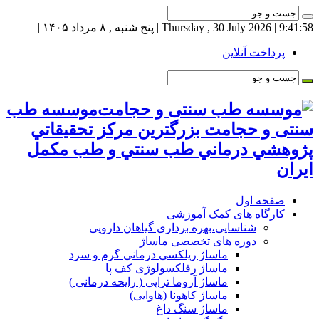
9:41:58
| Thursday , 30 July 2026 | پنج شنبه , ۸ مرداد ۱۴۰۵ |
پرداخت آنلاین
موسسه طب
سنتی و حجامت بزرگترين مركز تحقيقاتي
پژوهشي درماني طب سنتي و طب مكمل
ايران
صفحه اول
کارگاه های کمک آموزشی
شناسایی،بهره برداری گیاهان دارویی
دوره های تخصصی ماساژ
ماساژ ریلکسی درمانی گرم و سرد
ماساژ رفلکسولوژی کف پا
ماساژ آروما تراپی ( رایحه درمانی )
ماساژ کاهونا (هاوایی)
ماساژ سنگ داغ