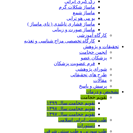
رگ گیری ایرانی
ماساژ شکلات گرم
ماساژ شمع
یو می هو تراپی
ماساژ فشاری تایلندی ( تای ماساژ )
ماساژ صورت و زیبایی
کارگاه آموزشی
کارگاه تخصصی مزاج شناسی و تغذیه
تحقیقات و پژوهش
انجمن حجامت
پزشکان عضو
فرم عضویت پزشکان
شورای پژوهشی
طرح های تحقیقاتی
مقالات
پرسش و پاسخ
تشخیص و درمان
تقویم حجامت
تقویم حجامت سال ۱۳۹۹
تقویم حجامت سال ۱۳۹۸
تقویم حجامت سال ۱۳۹۷
طب سنتی ایرانی اسلامی
دستورات
طب سوزنی و طب سنتی شرقی