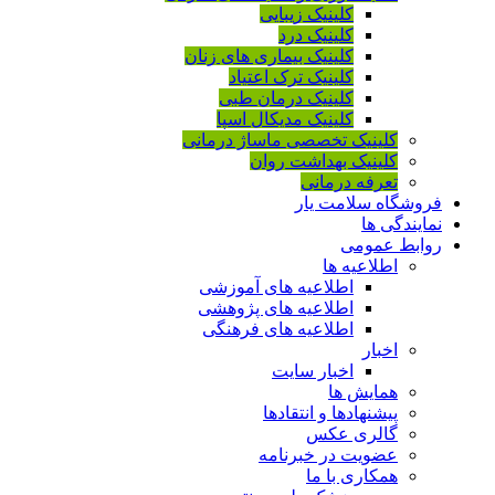
کلینیک زیبایی
کلینیک درد
کلینیک بیماری های زنان
کلینیک ترک اعتیاد
کلینیک درمان طبی
کلینیک مدیکال اسپا
کلینیک تخصصی ماساژ درمانی
کلینیک بهداشت روان
تعرفه درمانی
فروشگاه سلامت یار
نمایندگی ها
روابط عمومی
اطلاعیه ها
اطلاعیه های آموزشی
اطلاعیه های پژوهشی
اطلاعیه های فرهنگی
اخبار
اخبار سایت
همایش ها
پیشنهادها و انتقادها
گالری عکس
عضویت در خبرنامه
همکاری با ما