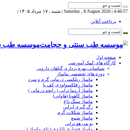
4:46:57
| Saturday , 8 August 2026 | شنبه , ۱۷ مرداد ۱۴۰۵ |
پرداخت آنلاین
موسسه طب سنت
صفحه اول
کارگاه های کمک آموزشی
شناسایی،بهره برداری گیاهان دارویی
دوره های تخصصی ماساژ
ماساژ ریلکسی درمانی گرم و سرد
ماساژ رفلکسولوژی کف پا
ماساژ آروما تراپی ( رایحه درمانی )
ماساژ کاهونا (هاوایی)
ماساژ سنگ داغ
رگ گیری ایرانی
ماساژ شکلات گرم
ماساژ شمع
یو می هو تراپی
ماساژ فشاری تایلندی ( تای ماساژ )