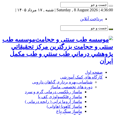
4:36:01
| Saturday , 8 August 2026 | شنبه , ۱۷ مرداد ۱۴۰۵ |
پرداخت آنلاین
موسسه طب
سنتی و حجامت بزرگترين مركز تحقيقاتي
پژوهشي درماني طب سنتي و طب مكمل
ايران
صفحه اول
کارگاه های کمک آموزشی
شناسایی،بهره برداری گیاهان دارویی
دوره های تخصصی ماساژ
ماساژ ریلکسی درمانی گرم و سرد
ماساژ رفلکسولوژی کف پا
ماساژ آروما تراپی ( رایحه درمانی )
ماساژ کاهونا (هاوایی)
ماساژ سنگ داغ