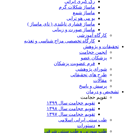
رگ گیری ایرانی
ماساژ شکلات گرم
ماساژ شمع
یو می هو تراپی
ماساژ فشاری تایلندی ( تای ماساژ )
ماساژ صورت و زیبایی
کارگاه آموزشی
کارگاه تخصصی مزاج شناسی و تغذیه
تحقیقات و پژوهش
انجمن حجامت
پزشکان عضو
فرم عضویت پزشکان
شورای پژوهشی
طرح های تحقیقاتی
مقالات
پرسش و پاسخ
تشخیص و درمان
تقویم حجامت
تقویم حجامت سال ۱۳۹۹
تقویم حجامت سال ۱۳۹۸
تقویم حجامت سال ۱۳۹۷
طب سنتی ایرانی اسلامی
دستورات
طب سوزنی و طب سنتی شرقی