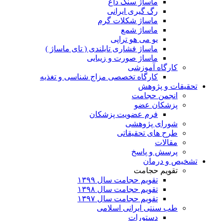
ماساژ سنگ داغ
رگ گیری ایرانی
ماساژ شکلات گرم
ماساژ شمع
یو می هو تراپی
ماساژ فشاری تایلندی ( تای ماساژ )
ماساژ صورت و زیبایی
کارگاه آموزشی
کارگاه تخصصی مزاج شناسی و تغذیه
تحقیقات و پژوهش
انجمن حجامت
پزشکان عضو
فرم عضویت پزشکان
شورای پژوهشی
طرح های تحقیقاتی
مقالات
پرسش و پاسخ
تشخیص و درمان
تقویم حجامت
تقویم حجامت سال ۱۳۹۹
تقویم حجامت سال ۱۳۹۸
تقویم حجامت سال ۱۳۹۷
طب سنتی ایرانی اسلامی
دستورات