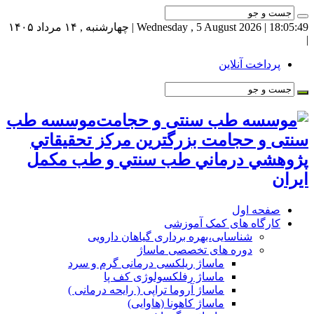
18:05:49
| Wednesday , 5 August 2026 | چهارشنبه , ۱۴ مرداد ۱۴۰۵
|
پرداخت آنلاین
موسسه طب
سنتی و حجامت بزرگترين مركز تحقيقاتي
پژوهشي درماني طب سنتي و طب مكمل
ايران
صفحه اول
کارگاه های کمک آموزشی
شناسایی،بهره برداری گیاهان دارویی
دوره های تخصصی ماساژ
ماساژ ریلکسی درمانی گرم و سرد
ماساژ رفلکسولوژی کف پا
ماساژ آروما تراپی ( رایحه درمانی )
ماساژ کاهونا (هاوایی)