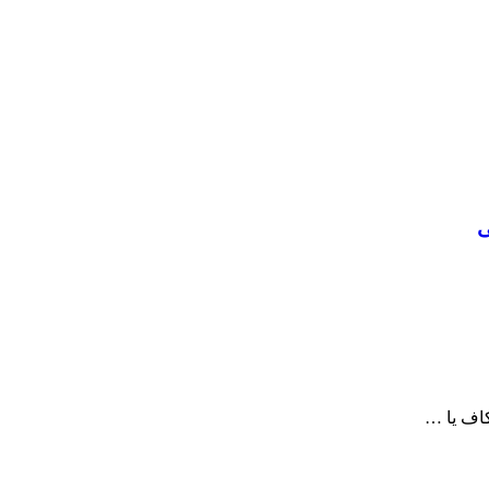
ی
اف یا …