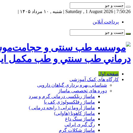
7:50:27
| Saturday , 1 August 2026 | شنبه , ۱۰ مرداد ۱۴۰۵ |
پرداخت آنلاین
موس
درماني طب سنتي و طب مكمل اير
صفحه اول
کارگاه های کمک آموزشی
شناسایی،بهره برداری گیاهان دارویی
دوره های تخصصی ماساژ
ماساژ ریلکسی درمانی گرم و سرد
ماساژ رفلکسولوژی کف پا
ماساژ آروما تراپی ( رایحه درمانی )
ماساژ کاهونا (هاوایی)
ماساژ سنگ داغ
رگ گیری ایرانی
ماساژ شکلات گرم