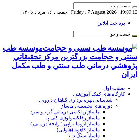
19:09:14
| Friday , 7 August 2026 | جمعه , ۱۶ مرداد ۱۴۰۵ |
پرداخت آنلاین
موسسه طب
سنتی و حجامت بزرگترين مركز تحقيقاتي
پژوهشي درماني طب سنتي و طب مكمل
ايران
صفحه اول
کارگاه های کمک آموزشی
شناسایی،بهره برداری گیاهان دارویی
دوره های تخصصی ماساژ
ماساژ ریلکسی درمانی گرم و سرد
ماساژ رفلکسولوژی کف پا
ماساژ آروما تراپی ( رایحه درمانی )
ماساژ کاهونا (هاوایی)
ماساژ سنگ داغ