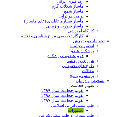
رگ گیری ایرانی
ماساژ شکلات گرم
ماساژ شمع
یو می هو تراپی
ماساژ فشاری تایلندی ( تای ماساژ )
ماساژ صورت و زیبایی
کارگاه آموزشی
کارگاه تخصصی مزاج شناسی و تغذیه
تحقیقات و پژوهش
انجمن حجامت
پزشکان عضو
فرم عضویت پزشکان
شورای پژوهشی
طرح های تحقیقاتی
مقالات
پرسش و پاسخ
تشخیص و درمان
تقویم حجامت
تقویم حجامت سال ۱۳۹۹
تقویم حجامت سال ۱۳۹۸
تقویم حجامت سال ۱۳۹۷
طب سنتی ایرانی اسلامی
دستورات
طب سوزنی و طب سنتی شرقی