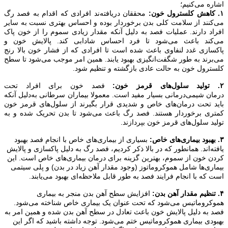
اشاره می‌کنیم؛
۱.
کاهش کلسترول خون:
محققان دریافته‌ند افرادی که اقدام به فصد رگ
می‌کنند از سلامت کلی بدن برخوردار بوده و احساس بهتری نسبت به سایر
افراد دارند. عملیات فصد به دلیل آنکه مقدار زیادی سموم را از خون پاک
می‌کند باعث می‌شود تا فرد احساس شادابی کند. پالایش خون و
پاکسازی غدد لنفاوی باعث شده است تا افرادی که از فشار خون بالا رنج
می‌برند به طور شگفت‌انگیزی بهبود یابند. همین امر موجب می‌شود تا سطح
کلسترول خون به حالت عادی بازگشته و تنظیم شود.
۲.
تولید سلول‌های قرمز خون:
فصد خون برای افراد تحت
درمان شیمی‌درمانی بسیار مفید است. معمولا بیماران سرطانی به‌دلیل آنکه
باید تحت درمان‌های خاص و شدیدی قرار بگیرند از سلول‌های قرمز خون
کمتری برخوردار هستند. فصد رگ باعث می‌شود تا بدن تحریک شده و به
تولید سلول‌های قرمز خون بپردازند.
۳.
بهبود بیماری‌های خاص:
بسیاری از بیماری‌های خاص با انجام فصد بهبود
یافته‌اند. همانطور که در بالا ذکر کردیم، فصد رگ به دلیل پاکسازی و پالایش
کردن خون از سموم، بهترین گزینه برای درمان بیماری‌های خاص است. این
بیماری‌ها شامل هموکروماتوز (وجود مقدار آهن زیاد در بدن) و پلی سیتمی
است که با انجام فرایند فصد به طور قابل ملاحظه‌ای بهبود می‌یابند.
۴.
تنظیم مقدار آهن بدن:
افزایش سطح آهن بدن منجر به بیماری
هموکروماتیس می‌شود که تحت عنوان یک بیماری خاص شناخته می‌شود.
فصد به دلیل پالایش خون باعث تعادل در سطح آهن بدن شده و همین امر به
بهبودی بیماری هموکروماتیس ختم می‌شود. توجه داشته باشید که اگر این