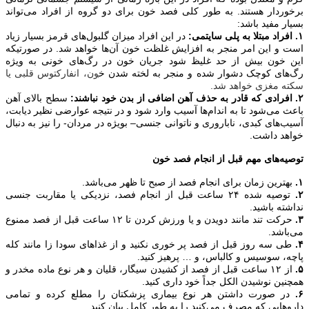
برخوردار هستند. به طور کلی فصد خون برای دو گروه از افراد می‌تواند
بسیار مفید باشد:
۱.
افراد مبتلا به پلی سایتمی:
در این افراد میزان گلبول‌های قرمز بسیار زیاد
است و این امر منجر به افزایش غلظت خون آن‌ها خواهد شد. در صورتیکه
این خون بیش از حد غلیظ شود جریان خون در رگ‌های خونی به ویژه
رگ‌های کوچک دشوار شده و منجر به لخته شدن خ
و
ن،
انفارکتوس
قلبی
یا
سکته
مغزی
خواهد شد.
۲.
افرادی که قادر به حذف آهن اضافی از بدن خود نباشند:
سطح بالای آهن
باعث می‌شود تا به اندام‌ها آسیب وارد شود و در نتیجه عوارضی نظیر دیابت،
آسیب‌های کبدی، ناباروری و ناتوانی جنسی– بویژه در مردان- را نیز به دنبال
خواهد داشت.
توصیه‌های مهم قبل از انجام فصد خون
۱.
بهترین زمان برای انجام فصد از صبح تا ظهر می‌باشد.
۲.
توصیه شده ۲۴ ساعت قبل از انجام فصد، نزدیکی یا مقاربت جنسی
نداشته باشید.
۳.
حرکت تند مانند دویدن و یا ورزش کردن تا ۱۲ ساعت قبل از فصد ممنوع
می‌باشد.
۴.
طی سه روز قبل از فصد پر خوری نکنید و از غذا‌های سودا زا مانند کله
پاچه، سوسیس و کالباس، و … پرهیز کنید.
۵.
از ۱۲ ساعت قبل از فصد از کشیدن سیگار، قلیان و هر نوع ماده مخدر و
همچنین نوشیدن الکل جداً خود داری کنید.
۶.
در صورت داشتن هر نوع بیماری پزشکتان را مطلع کرده و تمامی
دارو‌هایی که مصرف می‌کنید را به طور کامل بیان کنید