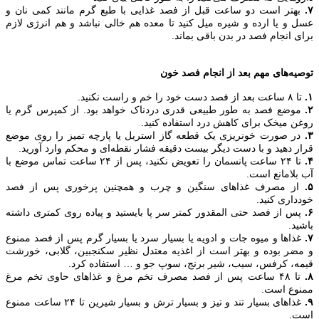
۷.
بهتر است دو ساعت قبل از فصد غذایی با طبع گرم مانند کمی نان و
عسل و یا ارده و شیره میل کنید تا معده هم خالی نباشد و هم انرژی لازم
برای انجام فصد در بدن باقی بماند.
توصیه‌های مهم بعد از انجام فصد خون
۱.
تا ۸ ساعت بعد از فصد دست خود را خم و راست نکنید.
۲.
موضع فصد به طور طبیعی قدری دردناک خواهد بود. از کمپرس گرم یا
روغن میخک برای کاهش درد استفاده کنید.
۳.
در صورت خونریزی یک قطعه گاز استریل یا پارچه تمیز را روی موضع
قرار دهید و با دست دیگر بیست دقیقه فشار نقطه‌ای و محکم وارد آورید.
۴.
تا ۲۴ ساعت پانسمان را تعویض نکنید، پس از ۲۴ ساعت تماس موضع با
آب بلامانع است.
۵.
از مصرف غذا‌های سنگین و چرب و همچنین پرخوری پس از فصد
خودداری کنید.
۶.
پس از فصد حتی المقدور کمتر سر پا بایستید و پیاده روی کمتری داشته
باشید.
۷.
غذا‌ها و میوه جات و ادویه یا بسیار سرد یا بسیار گرم پس از فصد ممنوع
و مضر بوده و بهتر است از اغذیه معتدل نظیر سکنجبین، گلابی، خورشت
قیمه، کرفس، سیب، شیر برنج، سوپ جو و … استفاده کرد.
۸.
تا ۴۸ ساعت پس از فصد مصرف تخم مرغ و غذا‌های حاوی تخم مرغ
ممنوع است.
۹.
غذا‌های بسیار تند و تیز و بسیار ترش و بسیار شیرین تا ۲۴ ساعت ممنوع
است.