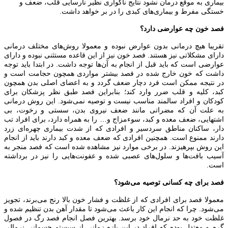
بیماری به موقع درمان نشود نتایج ناگواری نظیر نارسایی قلب، ضعف و
خستگی مفرط و بیماری‌های کبدی را در بر خواهد داشت.
فصد خون چه عوارضی دارد؟
تقریبا هیچ درمانی بدون عوارض نبوده و معمولا روش‌های مختلف درمانی
دارای مشکلاتی نیز هستند. فصد خون نیز از این قاعده مستثنی نبوده و دارای
عوارضی است که باید قبل از انجام به آن‌ها توجه داشت. در ابتدا باید توجه
داشت که خون خارج شده در فصد بیشتر مواردی همچون حجامت است و
در نتیجه ممکن است فرد دچار ضعف گردد و به اعضای اصلی بدن همچون
کبد، کلیه و قلب ضرر وارد کند؛ بنابراین فصد طبق نظر پزشکان برای
کودکان و افراد سالمند مناسب نیست و توصیه نمی‌شود. این روش درمانی
به علت آن که مضراتی مانند ضعف نیروی بدن، سستی و رخوت، بی
اشتهایی، ضعف معده و کبد، سوءمزاج و… را به همراه دارد، برای افراد تب
دار، ساکنان مناطق سردسیر و افرادی که از شدت بیماری چهره‌ای زرد
دارند ممنوع است. همچنین افرادی که ضعف معده و کبد دارند باید از انجام
این روش بپرهیزند. در برخی موارد نیز مشاهده شده است که فصد منجر به
آسیب بافت‌ها و سلول‌های عصبی شده و عفونت‌هایی را نیز در برداشته
است.
فصد برای چه کسانی توصیه می‌شود؟
معمولا فصد برای افرادی که از غلظت و فشار خون بالا رنج می‌برند، تجویز
می‌شود. چرا که انجام این کار باعث می‌شود تا مقدار آهن بدن تنظیم شده و
غلظت خود به حد نرمال خود برسد. بهترین فصل انجام فصد رگ در فصول
گرم و معتدل بوده که افراد در این بازه زمانی از سیستم جسمانی نرمالی