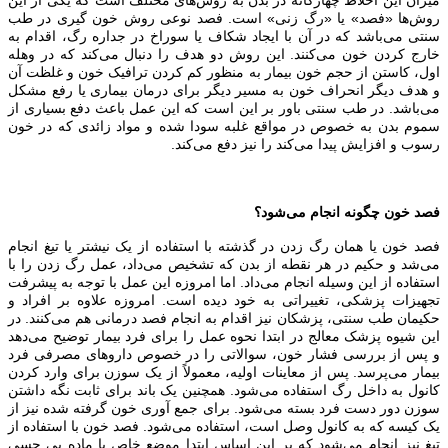
روش‌ها «فصد» یا «رگ زنی» است. فصد نوعی روش خون گیری در طب
سنتی می‌باشد که در آن با ایجاد شکاف یا سوراخ در جداره رگ، اقدام به
خارج کردن خون می‌کنند. این روش دو هدف را دنبال می‌کند که در وهله
اول، کاستن از حجم خون بیمار به منظور کم کردن ترافیک خون و غلظت آن
و هدف دیگر انحراف خون به مسیر دیگر برای درمان بیماری یا رفع مشکل
می‌باشد. در طب سنتی باور بر این است که این عمل باعث دفع بسیاری از
سموم بدن به خصوص در مواقع غلبه سودا شده و مواد زائدی که در خون
رسوب و افزایش پیدا می‌کند را نیز دفع می‌کند.
فصد خون چگونه انجام می‌شود؟
فصد خون یا همان رگ زدن در گذشته با استفاده از یک نیشتر یا تیغ انجام
می‌شد و حکیم در هر نقطه از بدن که تشخیص می‌داد، عمل رگ زدن را با
استفاده از این وسیله انجام می‌داد. اما امروزه این عمل با توجه به پیشرفت
تجهیزات پزشکی، تغییراتی به خود دیده است. امروزه علاوه بر افراد و
حکیمان طب سنتی، پزشکان نیز اقدام به انجام فصد درمانی هم می‌کنند. در
این شیوه پزشک معالج در ابتدا نحوه عمل را برای فرد بیمار توضیح می‌دهد
و پس از بررسی فشار خون، سوالاتی را در خصوص دارو‌های مصرفی فرد
بیمار می‌پرسد. پس از معاینات اولیه، معمولاً از یک سوزن برای وارد کردن
کانول به داخل رگ استفاده می‌شود. همچنین یک باند برای ثابت نگه داشتن
سوزن دور دست فرد بسته می‌شود. برای جمع آوری خون گرفته شده نیز از
یک کیسه که به کانول وصل است، استفاده می‌شود. فصد خون با استفاده از
تیغ نیز انجام می‌شود که بر این اساس ابتدا موضع خاص با ماده بی حسی