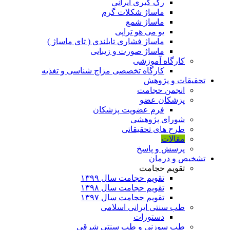
رگ گیری ایرانی
ماساژ شکلات گرم
ماساژ شمع
یو می هو تراپی
ماساژ فشاری تایلندی ( تای ماساژ )
ماساژ صورت و زیبایی
کارگاه آموزشی
کارگاه تخصصی مزاج شناسی و تغذیه
تحقیقات و پژوهش
انجمن حجامت
پزشکان عضو
فرم عضویت پزشکان
شورای پژوهشی
طرح های تحقیقاتی
مقالات
پرسش و پاسخ
تشخیص و درمان
تقویم حجامت
تقویم حجامت سال ۱۳۹۹
تقویم حجامت سال ۱۳۹۸
تقویم حجامت سال ۱۳۹۷
طب سنتی ایرانی اسلامی
دستورات
طب سوزنی و طب سنتی شرقی