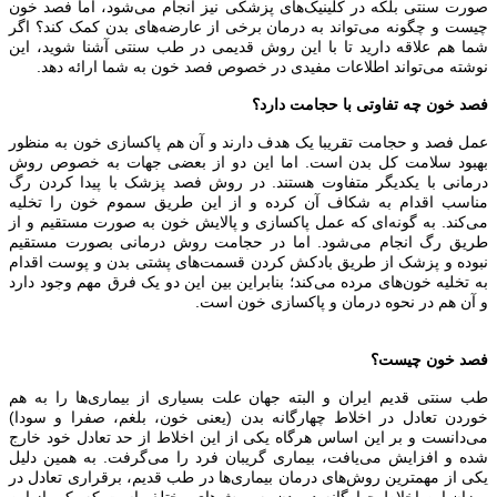
صورت سنتی بلکه در کلینیک‌های پزشکی نیز انجام می‌شود، اما فصد خون
چیست و چگونه می‌تواند به درمان برخی از عارضه‌های بدن کمک کند؟ اگر
شما هم علاقه دارید تا با این روش قدیمی در طب سنتی آشنا شوید، این
نوشته می‌تواند اطلاعات مفیدی در خصوص فصد خون به شما ارائه دهد.
فصد خون چه تفاوتی با حجامت دارد؟
عمل فصد و حجامت تقریبا یک هدف دارند و آن هم پاکسازی خون به منظور
بهبود سلامت کل بدن است. اما این دو از بعضی جهات به خصوص روش
درمانی با یکدیگر متفاوت هستند. در روش فصد پزشک با پیدا کردن رگ
مناسب اقدام به شکاف آن کرده و از این طریق سموم خون را تخلیه
می‌کند. به گونه‌ای که عمل پاکسازی و پالایش خون به صورت مستقیم و از
طریق رگ انجام می‌شود. اما در حجامت روش درمانی بصورت مستقیم
نبوده و پزشک از طریق بادکش کردن قسمت‌های پشتی بدن و پوست اقدام
به تخلیه خون‌های مرده می‌کند؛ بنابراین بین این دو یک فرق مهم وجود دارد
و آن هم در نحوه درمان و پاکسازی خون است.
فصد خون چیست؟
طب سنتی قدیم ایران و البته جهان علت بسیاری از بیماری‌ها را به هم
خوردن تعادل در اخلاط چهارگانه بدن (یعنی خون، بلغم، صفرا و سودا)
می‌دانست و بر این اساس هرگاه یکی از این اخلاط از حد تعادل خود خارج
شده و افزایش می‌یافت، بیماری گریبان فرد را می‌گرفت. به همین دلیل
یکی از مهمترین روش‌های درمان بیماری‌ها در طب قدیم، برقراری تعادل در
میزان این اخلاط چهارگانه در بدن به روش‌های مختلف است که یکی از این