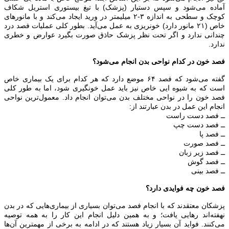
آماده می‌شود و سپس دستیار (پزشک) با تیغ بیستوری استریل شکاف
کوچک و سطحی به اندازه ۳-۲ میلیمتر در ورید ایجاد می‌کند و با مانور‌های
خاص (۲۱ مانور دارد) خونریزی به عمل می‌آید. بطور کلی عملیات فصد درد
چندانی ندارد و اگر تحت نظر پزشک حاذق صورت بگیرد عوارض و خطری
ندارد.
فصد خون در کدام نواحی بدن انجام می‌شود؟
گفته می‌شود که فصد ۶۴ موضع دارد که هر کدام برای یک بیماری خاص
است که به شیوه ایی خاص نیز باید عمل خونگیری شود، اما به طور کلی
فصد خون را در نواحی مختلف بدن می‌توان انجام داد. معمول‌ترین نواحی
انجام این عمل در بدن عبارتند از:
ــ فصد دست راست
ــ فصد دست چپ
ــ فصد پا
ــ فصد صورت
ــ فصد زیر زبان
ــ فصد گوش
ــ فصد بینی
فصد خون چه فوایدی دارد؟
پزشکان معتقدند که با انجام فصد می‌توان بسیاری از بیماری‌هایی که در بدن
نهفته‌اند رهایی یافت؛ و به همین دلیل انجام این کار را به همه توصیه
می‌کنند. فواید آن بسیار زیاد هستند که در ادامه به برخی از مهمترین آن‌ها